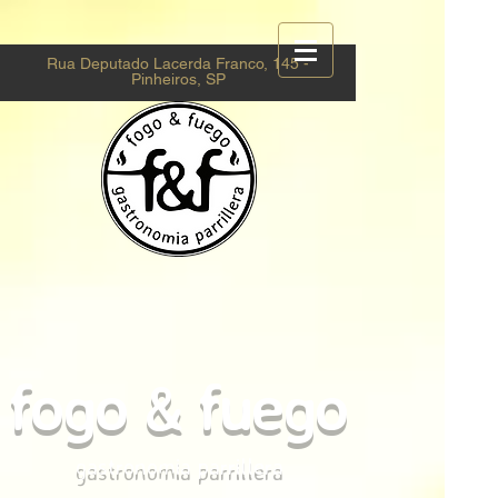
Rua Deputado Lacerda Franco, 145 -
Pinheiros, SP
fogo & fuego
gastronomia parrillera