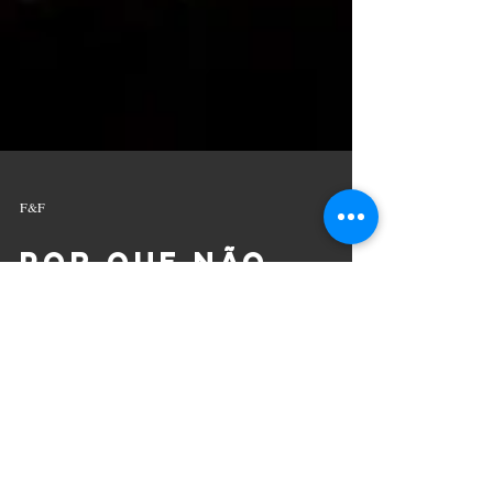
F&F
Por que não
fazer daquilo
que ama seu
trabalho?
Essa foi a pergunta que uniu o Argentino Natan
Failchijes e o Brasileiro Eduardo Bonatto, amigos que