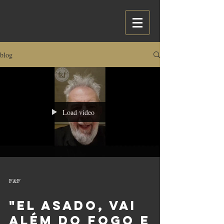
blog
Load video
F&F
"El Asado, vai
além do fogo e