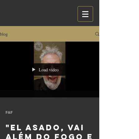
blog
Load video
F&F
"El Asado, vai
além do fogo e