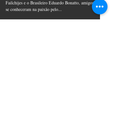
trabalho?
Essa foi a pergunta que uniu o Argentino Natan
Failchijes e o Brasileiro Eduardo Bonatto, amigos que
se conheceram na paixão pelo...
© 2020 f&f