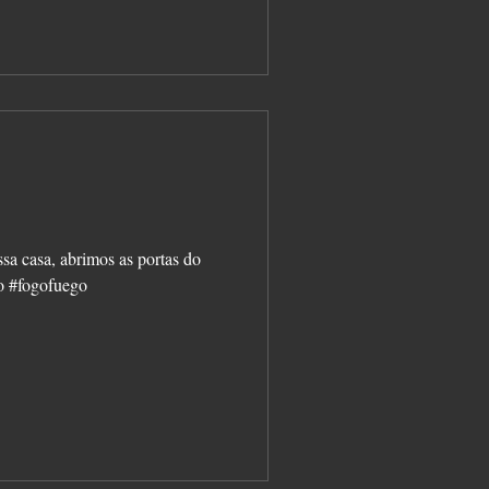
f
sa casa, abrimos as portas do
go #fogofuego