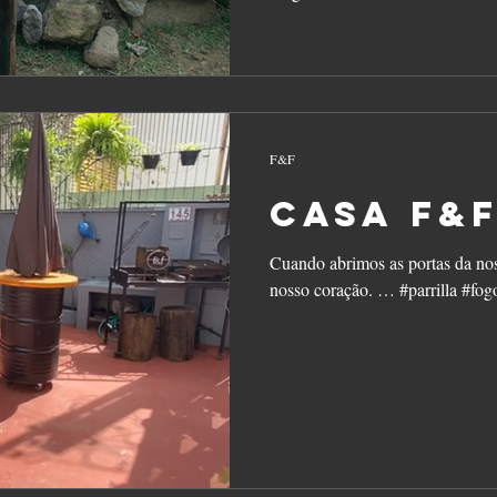
F&F
Casa f&
Cuando abrimos as portas da nos
nosso coração. … #parrilla #fo