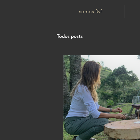
somos f&f
Todos posts