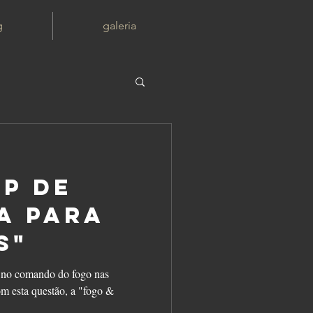
g
galeria
p de
a para
s"
 no comando do fogo nas
m esta questão, a "fogo &